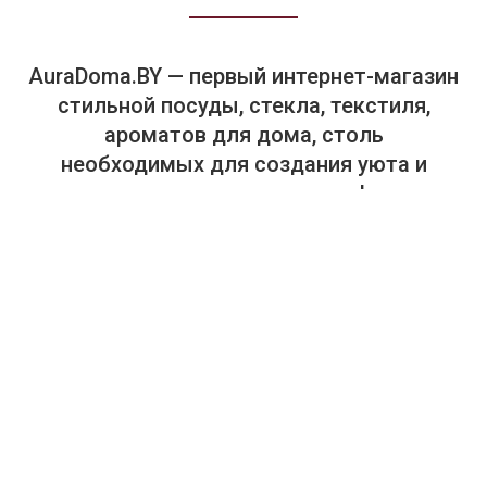
AuraDoma.BY — первый интернет-магазин
стильной посуды, стекла, текстиля,
ароматов для дома, столь
необходимых для создания уюта и
красоты в вашем доме и офисе.
+375-29-614-44-00
+375-33-614-44-00
Салон "Аура Дома". Посуда, текстиль, предметы интерьера.
г. Минск, пр. Победителей, 65, ТЦ "Замок", 4-й этаж, магазин
448 (в отделе "Замок HOME. Товары для дома").