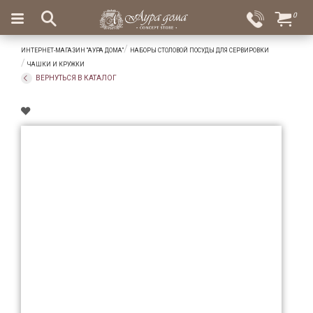
×
0
Вход
Избранное
ИНТЕРНЕТ-МАГАЗИН "АУРА ДОМА"
НАБОРЫ СТОЛОВОЙ ПОСУДЫ ДЛЯ СЕРВИРОВКИ
Салоны
Доставка
Оплата
ЧАШКИ И КРУЖКИ
ВЕРНУТЬСЯ В КАТАЛОГ
Подарки
Ароматы
для
дома
Бар
и
хрусталь
Посуда
Сервировка
Столовые
приборы