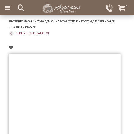
×
0
Вход
Избранное
ИНТЕРНЕТ-МАГАЗИН "АУРА ДОМА"
НАБОРЫ СТОЛОВОЙ ПОСУДЫ ДЛЯ СЕРВИРОВКИ
Салоны
Доставка
Оплата
ЧАШКИ И КРУЖКИ
ВЕРНУТЬСЯ В КАТАЛОГ
Подарки
Ароматы
для
дома
Бар
и
хрусталь
Посуда
Сервировка
Столовые
приборы