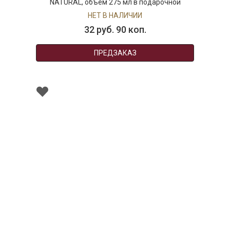
NATURAL, объем 275 мл в подарочной
упаковке
НЕТ В НАЛИЧИИ
32 руб. 90 коп.
ПРЕДЗАКАЗ
001316
Кружка фарфоровая POSITANO, объем 350 мл
в подарочной упаковке