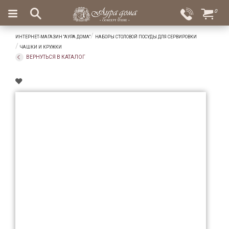
×
0
Вход
Избранное
ИНТЕРНЕТ-МАГАЗИН "АУРА ДОМА"
НАБОРЫ СТОЛОВОЙ ПОСУДЫ ДЛЯ СЕРВИРОВКИ
Салоны
Доставка
Оплата
ЧАШКИ И КРУЖКИ
ВЕРНУТЬСЯ В КАТАЛОГ
Подарки
Ароматы
для
дома
Бар
и
хрусталь
Посуда
Сервировка
Столовые
приборы