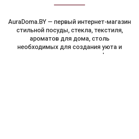
AuraDoma.BY — первый интернет-магазин
стильной посуды, стекла, текстиля,
ароматов для дома, столь
необходимых для создания уюта и
красоты в вашем доме и офисе.
+375-29-614-44-00
+375-33-614-44-00
Салон "Аура Дома". Посуда, текстиль, предметы интерьера.
г. Минск, пр. Победителей, 65, ТЦ "Замок", 4-й этаж, магазин
448 (в отделе "Замок HOME. Товары для дома").