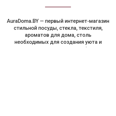
AuraDoma.BY — первый интернет-магазин
стильной посуды, стекла, текстиля,
ароматов для дома, столь
необходимых для создания уюта и
красоты в вашем доме и офисе.
+375-29-614-44-00
+375-33-614-44-00
Салон "Аура Дома". Посуда, текстиль, предметы интерьера.
г. Минск, пр. Победителей, 65, ТЦ "Замок", 4-й этаж, магазин