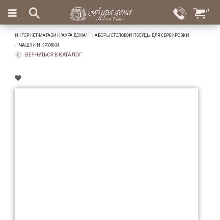
×
0
Вход
Избранное
ИНТЕРНЕТ-МАГАЗИН "АУРА ДОМА"
НАБОРЫ СТОЛОВОЙ ПОСУДЫ ДЛЯ СЕРВИРОВКИ
Салоны
Доставка
Оплата
ЧАШКИ И КРУЖКИ
ВЕРНУТЬСЯ В КАТАЛОГ
Подарки
Ароматы
для
дома
Бар
и
хрусталь
Посуда
Сервировка
Столовые
приборы