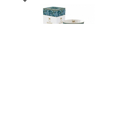
002053
Бульонница фарфоровая ATMOSPHERE
JUNGLE, объем 600 мл в подарочной упаковке
НЕТ В НАЛИЧИИ
63 руб. 90 коп.
ПРЕДЗАКАЗ