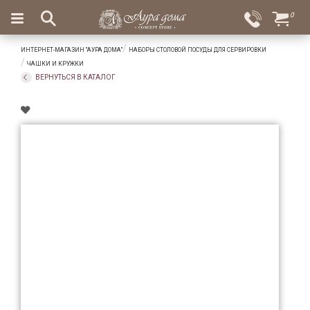
×
0
Вход
Избранное
ИНТЕРНЕТ-МАГАЗИН "АУРА ДОМА"
НАБОРЫ СТОЛОВОЙ ПОСУДЫ ДЛЯ СЕРВИРОВКИ
Салоны
Доставка
Оплата
ЧАШКИ И КРУЖКИ
ВЕРНУТЬСЯ В КАТАЛОГ
Подарки
Ароматы
для
дома
Бар
и
хрусталь
Посуда
Сервировка
Столовые
приборы