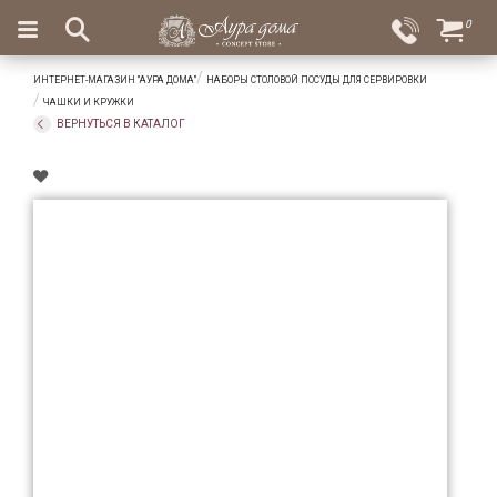
×
0
Вход
Избранное
ИНТЕРНЕТ-МАГАЗИН "АУРА ДОМА"
НАБОРЫ СТОЛОВОЙ ПОСУДЫ ДЛЯ СЕРВИРОВКИ
Салоны
Доставка
Оплата
ЧАШКИ И КРУЖКИ
ВЕРНУТЬСЯ В КАТАЛОГ
Подарки
Ароматы
для
дома
Бар
и
хрусталь
Посуда
Сервировка
Столовые
приборы