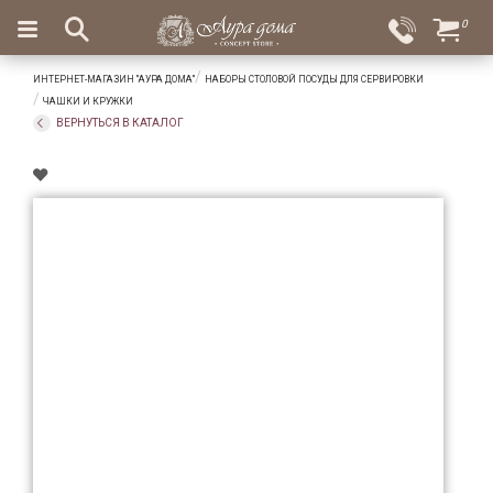
×
0
Вход
Избранное
ИНТЕРНЕТ-МАГАЗИН "АУРА ДОМА"
НАБОРЫ СТОЛОВОЙ ПОСУДЫ ДЛЯ СЕРВИРОВКИ
Салоны
Доставка
Оплата
ЧАШКИ И КРУЖКИ
ВЕРНУТЬСЯ В КАТАЛОГ
Подарки
Ароматы
для
дома
Бар
и
хрусталь
Посуда
Сервировка
Столовые
приборы