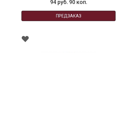
94 руб. 90 коп.
ПРЕДЗАКАЗ
002761
Набор чайный декоративный LUSSO на 1
персону в подарочной упаковке Chinelli
НЕТ В НАЛИЧИИ
158 руб. 90 коп.