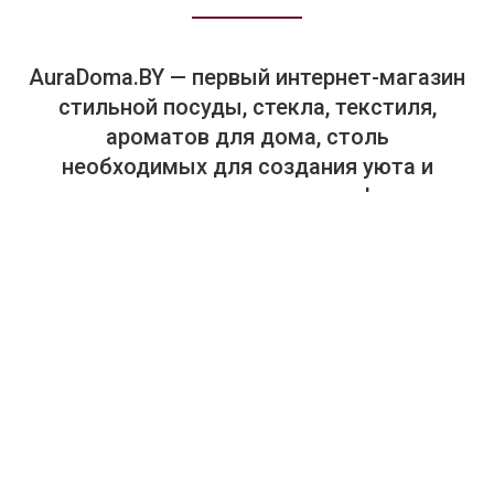
AuraDoma.BY — первый интернет-магазин
стильной посуды, стекла, текстиля,
ароматов для дома, столь
необходимых для создания уюта и
красоты в вашем доме и офисе.
+375-29-614-44-00
+375-33-614-44-00
Салон "Аура Дома". Посуда, текстиль, предметы интерьера.
г. Минск, пр. Победителей, 65, ТЦ "Замок", 4-й этаж, магазин
448 (в отделе "Замок HOME. Товары для дома").