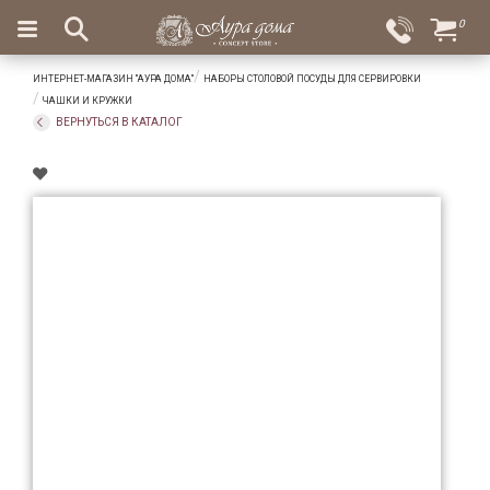
×
0
Вход
Избранное
ИНТЕРНЕТ-МАГАЗИН "АУРА ДОМА"
НАБОРЫ СТОЛОВОЙ ПОСУДЫ ДЛЯ СЕРВИРОВКИ
Салоны
Доставка
Оплата
ЧАШКИ И КРУЖКИ
ВЕРНУТЬСЯ В КАТАЛОГ
Подарки
Ароматы
для
дома
Бар
и
хрусталь
Посуда
Сервировка
Столовые
приборы