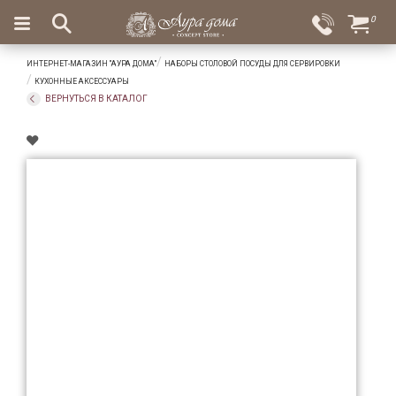
×
0
Вход
Избранное
ИНТЕРНЕТ-МАГАЗИН "АУРА ДОМА"
НАБОРЫ СТОЛОВОЙ ПОСУДЫ ДЛЯ СЕРВИРОВКИ
Салоны
Доставка
Оплата
КУХОННЫЕ АКСЕССУАРЫ
ВЕРНУТЬСЯ В КАТАЛОГ
Подарки
Ароматы
для
дома
Бар
и
хрусталь
Посуда
Сервировка
Столовые
приборы