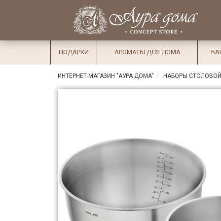
×
Вход
Избранное
Салоны
Доставка
Оплата
ПОДАРКИ
АРОМАТЫ ДЛЯ ДОМА
БА
Подарки
ИНТЕРНЕТ-МАГАЗИН "АУРА ДОМА"
НАБОРЫ СТОЛОВОЙ
Ароматы
для дома
Бар и
хрусталь
Посуда
Сервировка
Столовые
приборы
Текстиль