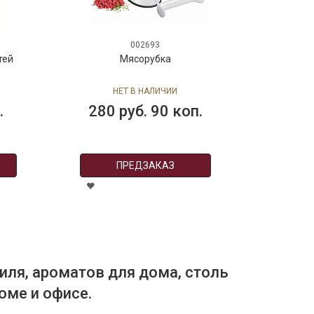
002693
001274
ясорубка
Машинка ручная для
нарезки овощей
 В НАЛИЧИИ
НЕТ В НАЛИЧИИ
уб. 90 коп.
279 руб. 90 коп.
РЕДЗАКАЗ
ПРЕДЗАКАЗ
иля, ароматов для дома, столь
оме и офисе.