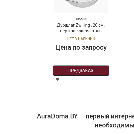
005538
002966
Дуршлаг Zwilling , 20 см ,
Фартук кухонный
нержавеющая сталь
НЕТ В НАЛИЧИИ
В НАЛИЧИИ
Цена по запросу
42 руб. 90 коп.
ПРЕДЗАКАЗ
В КОРЗИНУ
AuraDoma.BY — первый интерне
необходимых