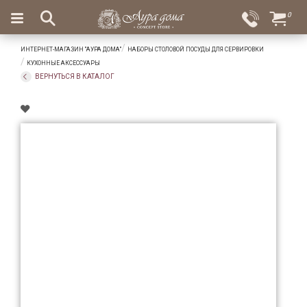
×
0
Вход
Избранное
ИНТЕРНЕТ-МАГАЗИН "АУРА ДОМА"
НАБОРЫ СТОЛОВОЙ ПОСУДЫ ДЛЯ СЕРВИРОВКИ
Салоны
Доставка
Оплата
КУХОННЫЕ АКСЕССУАРЫ
ВЕРНУТЬСЯ В КАТАЛОГ
Подарки
Ароматы
для
дома
Бар
и
хрусталь
Посуда
Сервировка
Столовые
приборы