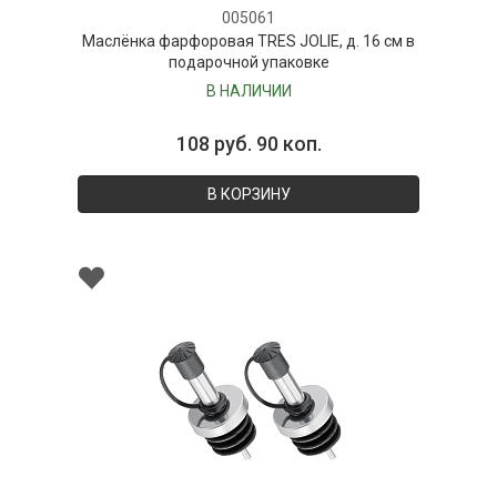
005061
нка фарфоровая TRES JOLIE, д. 16 см в
Вспен
подарочной упаковке
В НАЛИЧИИ
108 руб. 90 коп.
В КОРЗИНУ