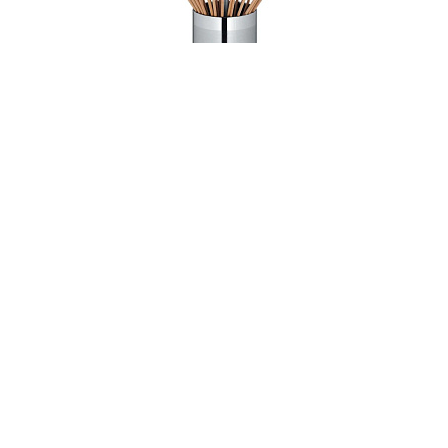
002678
Подставка для зубочисток
В НАЛИЧИИ
171 руб. 90 коп.
В КОРЗИНУ
AuraDoma.BY — первый интернет-магазин