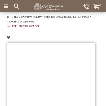
×
0
Вход
Избранное
ИНТЕРНЕТ-МАГАЗИН "АУРА ДОМА"
НАБОРЫ СТОЛОВОЙ ПОСУДЫ ДЛЯ СЕРВИРОВКИ
Салоны
Доставка
Оплата
КУХОННЫЕ АКСЕССУАРЫ
ВЕРНУТЬСЯ В КАТАЛОГ
Подарки
Ароматы
для
дома
Бар
и
хрусталь
Посуда
Сервировка
Столовые
приборы