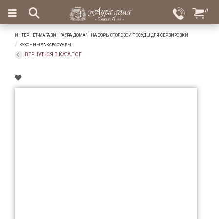
×
0
Вход
Избранное
ИНТЕРНЕТ-МАГАЗИН "АУРА ДОМА"
НАБОРЫ СТОЛОВОЙ ПОСУДЫ ДЛЯ СЕРВИРОВКИ
Салоны
Доставка
Оплата
КУХОННЫЕ АКСЕССУАРЫ
ВЕРНУТЬСЯ В КАТАЛОГ
Подарки
Ароматы
для
дома
Бар
и
хрусталь
Посуда
Сервировка
Столовые
приборы