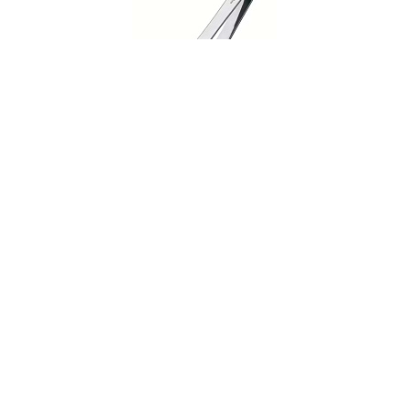
003683
Пинцет для рыбных костей
НЕТ В НАЛИЧИИ
39 руб. 90 коп.
ПРЕДЗАКАЗ
AuraDoma.BY — первый интернет-магазин