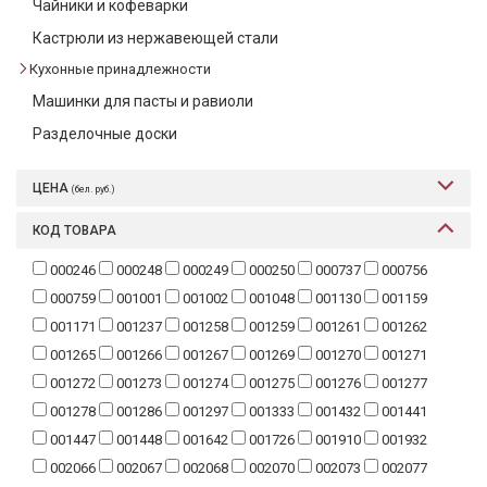
Чайники и кофеварки
Текстиль
Кастрюли из нержавеющей стали
Фарфор
Кухонные принадлежности
Машинки для пасты и равиоли
Декор
Разделочные доски
Бренды
ЦЕНА
(бел. руб.)
КОД ТОВАРА
000246
000248
000249
000250
000737
000756
000759
001001
001002
001048
001130
001159
001171
001237
001258
001259
001261
001262
001265
001266
001267
001269
001270
001271
001272
001273
001274
001275
001276
001277
001278
001286
001297
001333
001432
001441
001447
001448
001642
001726
001910
001932
002066
002067
002068
002070
002073
002077