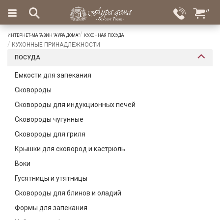
×
0
Вход
Избранное
ИНТЕРНЕТ-МАГАЗИН "АУРА ДОМА"
КУХОННАЯ ПОСУДА
Салоны
Доставка
Оплата
КУХОННЫЕ ПРИНАДЛЕЖНОСТИ
ПОСУДА
Подарки
Емкости для запекания
Ароматы
Сковороды
для
дома
Сковороды для индукционных печей
Сковороды чугунные
Бар
и
Сковороды для гриля
хрусталь
Крышки для сковород и кастрюль
Посуда
Воки
Гусятницы и утятницы
Сервировка
Сковороды для блинов и оладий
Столовые
Формы для запекания
приборы