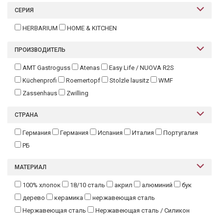
СЕРИЯ
HERBARIUM
HOME & KITCHEN
ПРОИЗВОДИТЕЛЬ
AMT Gastroguss
Atenas
Easy Life / NUOVA R2S
Küchenprofi
Roemertopf
Stolzle lausitz
WMF
Zassenhaus
Zwilling
СТРАНА
Германия
Германия
Испания
Италия
Португалия
РБ
МАТЕРИАЛ
100% хлопок
18/10 сталь
акрил
алюминий
бук
дерево
керамика
нержавеющая сталь
Нержавеющая сталь
Нержавеющая сталь / Силикон