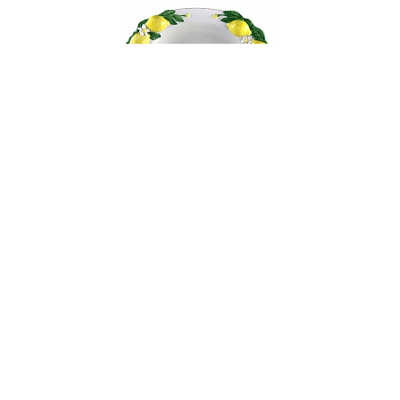
000528
Блюдо овальное глубокое керамическое
"Лимон", р. 37x26 см
НЕТ В НАЛИЧИИ
203 руб. 90 коп.
ПРЕДЗАКАЗ
AuraDoma.BY — первый интернет-магазин