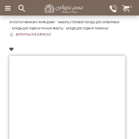
×
0
Вход
Избранное
ИНТЕРНЕТ-МАГАЗИН "АУРА ДОМА"
НАБОРЫ СТОЛОВОЙ ПОСУДЫ ДЛЯ СЕРВИРОВКИ
Салоны
Доставка
Оплата
БЛЮДА ДЛЯ ПОДАЧИ РУЧНОЙ РАБОТЫ
БЛЮДА ДЛЯ ПОДАЧИ "ЛИМОНЫ"
ВЕРНУТЬСЯ В КАТАЛОГ
Подарки
Ароматы
для
дома
Бар
и
хрусталь
Посуда
Сервировка
Столовые
приборы