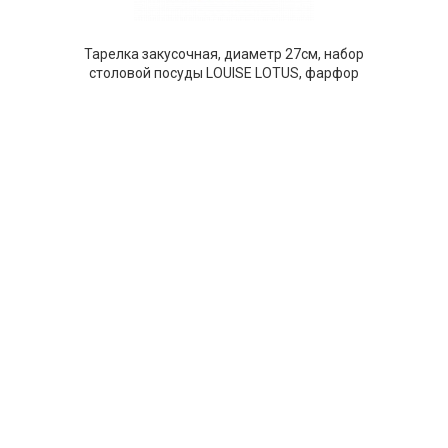
Тарелка закусочная, диаметр 27см, набор
столовой посуды LOUISE LOTUS, фарфор
НЕТ В НАЛИЧИИ
115 руб. 90 коп.
ПРЕДЗАКАЗ
AuraDoma.BY — первый интернет-магазин
стильной посуды, стекла, текстиля,
ароматов для дома, столь
необходимых для создания уюта и
красоты в вашем доме и офисе.