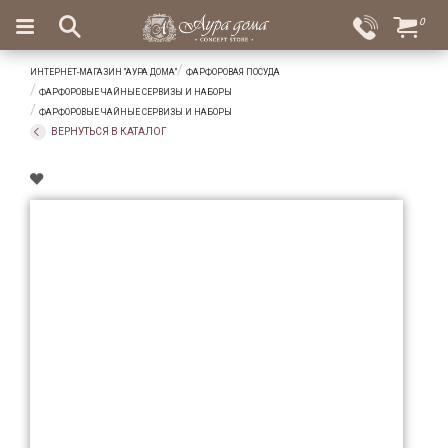
×
0
Вход
Избранное
ИНТЕРНЕТ-МАГАЗИН "АУРА ДОМА"
ФАРФОРОВАЯ ПОСУДА
Салоны
Доставка
Оплата
ФАРФОРОВЫЕ ЧАЙНЫЕ СЕРВИЗЫ И НАБОРЫ
ФАРФОРОВЫЕ ЧАЙНЫЕ СЕРВИЗЫ И НАБОРЫ
Подарки
ВЕРНУТЬСЯ В КАТАЛОГ
Ароматы
для
дома
Бар
и
хрусталь
Посуда
Сервировка
Столовые
приборы