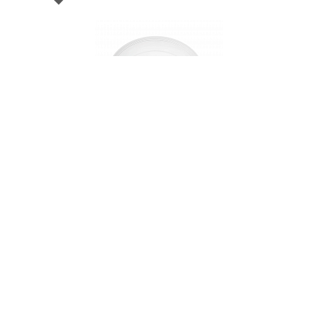
005871
Блюдо овальное фарфоровое Ornament,
размер: 34,7х26,5 см
НЕТ В НАЛИЧИИ
372 руб. 90 коп.
ПРЕДЗАКАЗ