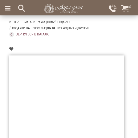
×
0
Вход
Избранное
ИНТЕРНЕТ-МАГАЗИН "АУРА ДОМА"
ПОДАРКИ
Салоны
Доставка
Оплата
ПОДАРКИ НА НОВОСЕЛЬЕ ДЛЯ ВАШИХ РОДНЫХ И ДРУЗЕЙ!
ВЕРНУТЬСЯ В КАТАЛОГ
Подарки
Ароматы
для
дома
Бар
и
хрусталь
Посуда
Сервировка
Столовые
приборы