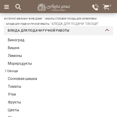
×
0
Вход
Избранное
ИНТЕРНЕТ-МАГАЗИН "АУРА ДОМА"
НАБОРЫ СТОЛОВОЙ ПОСУДЫ ДЛЯ СЕРВИРОВКИ
Салоны
Доставка
Оплата
БЛЮДА ДЛЯ ПОДАЧИ "ОВОЩИ"
БЛЮДА ДЛЯ ПОДАЧИ РУЧНОЙ РАБОТЫ
БЛЮДА ДЛЯ ПОДАЧИ РУЧНОЙ РАБОТЫ
Подарки
Виноград
Ароматы
Вишня
для
дома
Лимоны
Мореродукты
Бар
и
Овощи
хрусталь
Сосновая шишка
Посуда
Томаты
Утки
Сервировка
Фрукты
Столовые
Цветы
приборы