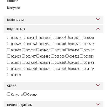
Яблоки
Текстиль
Капуста
Фарфор
ЦЕНА
(бел. руб.)
Декор
КОД ТОВАРА
Бренды
000527
000543
000544
000557
000562
000563
000572
000574
000968
000970
001566
001567
001612
001613
001615
002450
002451
002457
002463
002467
002480
003503
003522
003523
003524
003529
003531
003535
004362
004364
004368
004370
004372
004373
004374
004382
004383
СЕРИЯ
Капуста
Овощи
ПРОИЗВОДИТЕЛЬ