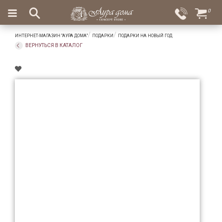
×
0
Вход
Избранное
ИНТЕРНЕТ-МАГАЗИН "АУРА ДОМА"
ПОДАРКИ
ПОДАРКИ НА НОВЫЙ ГОД
Салоны
Доставка
Оплата
ВЕРНУТЬСЯ В КАТАЛОГ
Подарки
Ароматы
для
дома
Бар
и
хрусталь
Посуда
Сервировка
Столовые
приборы