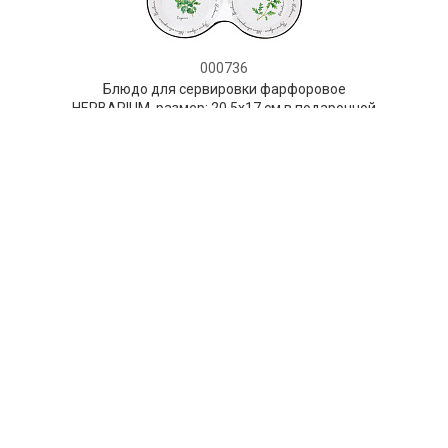
000736
Блюдо для сервировки фарфоровое
HERBARIUM, размер: 20,5х17 см в подарочной
упаковке
НЕТ В НАЛИЧИИ
120 руб. 90 коп.
ПРЕДЗАКАЗ
AuraDoma.BY — первый интернет-магазин
стильной посуды, стекла, текстиля,
ароматов для дома, столь
необходимых для создания уюта и
красоты в вашем доме и офисе.