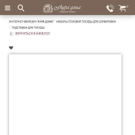
×
0
Вход
Избранное
ИНТЕРНЕТ-МАГАЗИН "АУРА ДОМА"
НАБОРЫ СТОЛОВОЙ ПОСУДЫ ДЛЯ СЕРВИРОВКИ
Салоны
Доставка
Оплата
ПОДСТАВКИ ДЛЯ ПОСУДЫ
ВЕРНУТЬСЯ В КАТАЛОГ
Подарки
Ароматы
для
дома
Бар
и
хрусталь
Посуда
Сервировка
Столовые
приборы