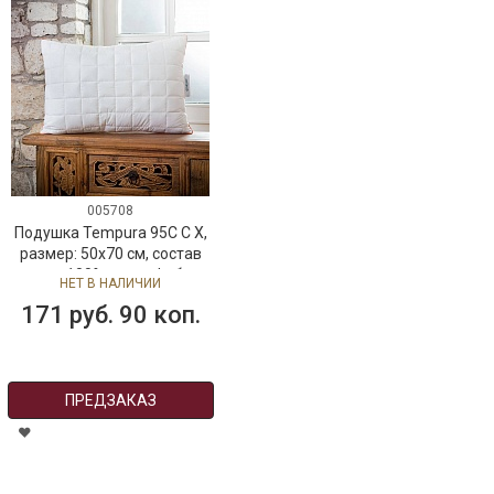
005708
Подушка Tempura 95C C X,
размер: 50х70 см, состав
верха: 100% микрофибра,
НЕТ В НАЛИЧИИ
наполнитель: 100%
171 руб. 90 коп.
микрофибра
ПРЕДЗАКАЗ