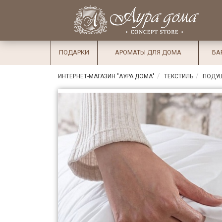
×
Вход
Избранное
Салоны
Доставка
Оплата
ПОДАРКИ
АРОМАТЫ ДЛЯ ДОМА
БА
Подарки
ИНТЕРНЕТ-МАГАЗИН "АУРА ДОМА"
ТЕКСТИЛЬ
ПОДУ
Ароматы
для дома
Бар и
хрусталь
Посуда
Сервировка
Столовые
приборы
Текстиль