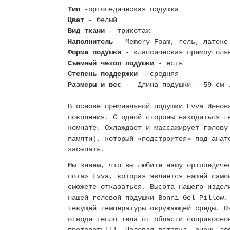
Тип
-ортопедическая подушка
Цвет
- белый
Вид ткани
- трикотаж
Наполнитель
- Memory Foam, гель, латекс
Форма подушки
- классическая прямоуголь
Съемный чехол подушки
- есть
Степень поддержки
- средняя
Размеры и вес
- Длина подушки - 59 см ,
В основе премиальной подушки Evva Иннов
поколения. С одной стороны находиться г
комнате. Охлаждает и массажирует голову
памяти), который «подстроится» под анат
засыпать.
Мы знаем, что вы любите нашу ортопедиче
пота» Evva, которая является нашей само
сможете отказаться. Высота нашего издел
нашей гелевой подушки Bonni Gel Pillow.
текущей температуры окружающей среды. О
отводя тепло тела от области соприкосно