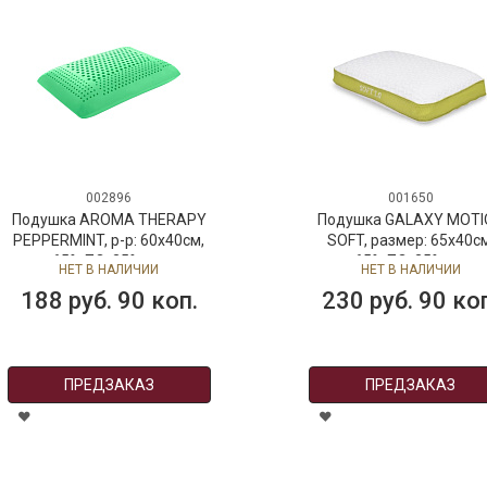
002896
001650
Подушка AROMA THERAPY
Подушка GALAXY MOTI
PEPPERMINT, р-р: 60x40см,
SOFT, размер: 65x40см
верх: 65% ПЭ, 35% вискоза,
верх: 65% ПЭ, 35% виско
НЕТ В НАЛИЧИИ
НЕТ В НАЛИЧИИ
наполн-ль: 100% полиурета
наполнитель: 100%
188 руб. 90 коп.
230 руб. 90 ко
полиуретан
ПРЕДЗАКАЗ
ПРЕДЗАКАЗ