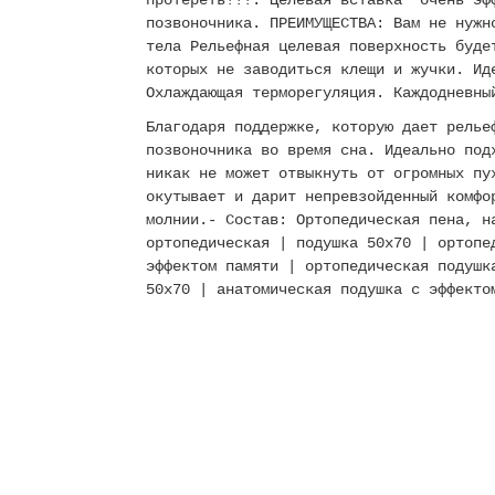
протереть!!!. Целевая вставка очень эфф
позвоночника. ПРЕИМУЩЕСТВА: Вам не нужн
тела Рельефная целевая поверхность буде
которых не заводиться клещи и жучки. Ид
Охлаждающая терморегуляция. Каждодневны
Благодаря поддержке, которую дает релье
позвоночника во время сна. Идеально под
никак не может отвыкнуть от огромных пу
окутывает и дарит непревзойденный комфо
молнии.- Состав: Ортопедическая пена, 
ортопедическая | подушка 50х70 | ортопе
эффектом памяти | ортопедическая подушк
50х70 | анатомическая подушка с эффекто