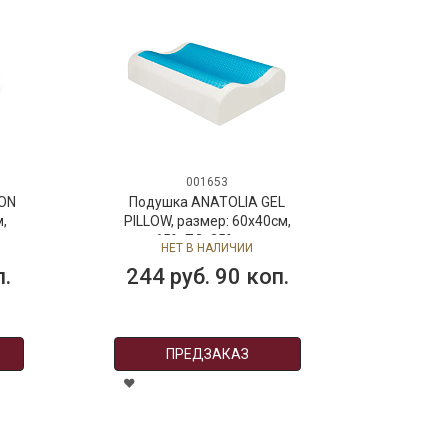
001653
ON
Подушка ANATOLIA GEL
,
PILLOW, размер: 60x40см,
за,
верх: 65% ПЭ, 35% вискоза,
НЕТ В НАЛИЧИИ
наполнитель: 100%
п.
244 руб. 90 коп.
полиурета
ПРЕДЗАКАЗ