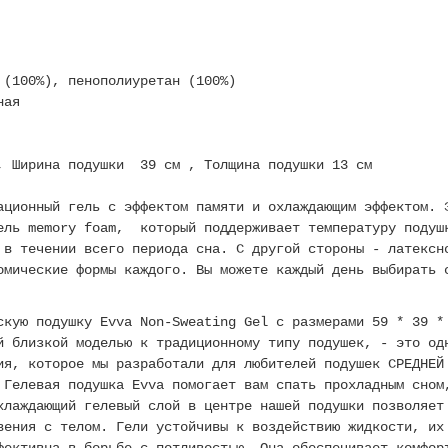
 (100%), пенополиуретан (100%)
ная
 Ширина подушки 39 см , Толщина подушки 13 см
ационный гель с эффектом памяти и охлаждающим эффектом. 
ель memory foam, который поддерживает температуру подуш
 в течении всего периода сна. С другой стороны - латексн
омические формы каждого. Вы можете каждый день выбирать 
скую подушку Evva Non-Sweating Gel с размерами 59 * 39 *
й близкой моделью к традиционному типу подушек, - это од
ия, которое мы разработали для любителей подушек СРЕДНЕЙ
 Гелевая подушка Evva помогает вам спать прохладным сном
хлаждающий гелевый слой в центре нашей подушки позволяет
вения с телом. Гели устойчивы к воздействию жидкости, их