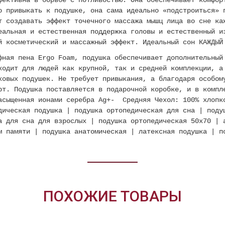
ективна в борьбе с потливостью. Она обеспечивает комфор
о привыкать к подушке, она сама идеально «подстроиться» 
т создавать эффект точечного массажа мышц лица во сне ка
еальная и естественная поддержка головы и естественный и
й косметический и массажный эффект. Идеальный сон КАЖДЫЙ
фная пена Ergo Foam, подушка обеспечивает дополнительный
ходит для людей как крупной, так и средней комплекции, а
ховых подушек. Не требует привыкания, а благодаря особом
рт. Подушка поставляется в подарочной коробке, и в компл
насыщенная ионами серебра Ag+- Средняя Чехол: 100% хлопк
дическая подушка | подушка ортопедическая для сна | поду
а для сна для взрослых | подушка ортопедическая 50x70 | 
м памяти | подушка анатомическая | латексная подушка | п
ПОХОЖИЕ ТОВАРЫ