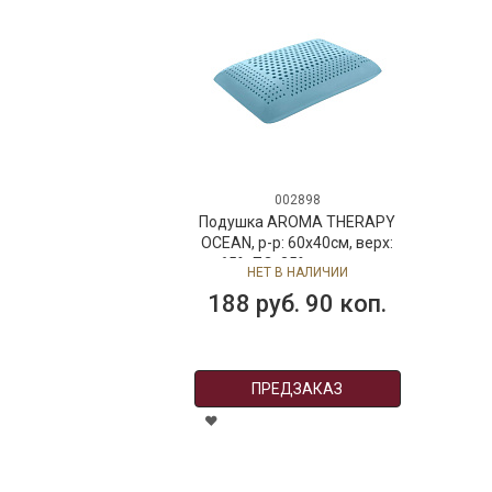
002898
Подушка AROMA THERAPY
OCEAN, р-р: 60x40см, верх:
65% ПЭ, 35% вискоза,
НЕТ В НАЛИЧИИ
наполн-ль: 100%
188 руб. 90 коп.
полиуретан
ПРЕДЗАКАЗ