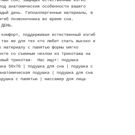
тный сон, защищая естественный изгиб
под анатомические особенности вашего
ждый день. Гипоаллергенные материалы, в
згиб позвоночника во время сна.
 ДЕНЬ.
 комфорт, поддерживая естественный изгиб
 так же для тех кто любит спать высоко и
у материалу с памятью формы мягко
екте со съемным чехлом из трикотажа на
овый трикотаж- Нас ищут: подушка
шка 50x70 | подушка для сна | подушка с
анатомическая подушка | подушка для сна
одушка с памятью | массажер для лица