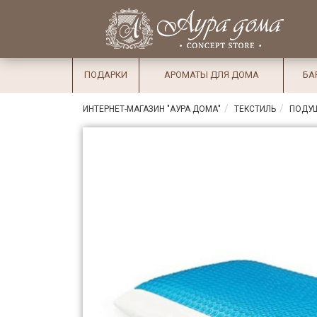
×
Вход
Избранное
Салоны
Доставка
Оплата
ПОДАРКИ
АРОМАТЫ ДЛЯ ДОМА
БА
Подарки
ИНТЕРНЕТ-МАГАЗИН "АУРА ДОМА"
ТЕКСТИЛЬ
ПОДУ
Ароматы
для дома
Бар и
хрусталь
Посуда
Сервировка
Столовые
приборы
Текстиль