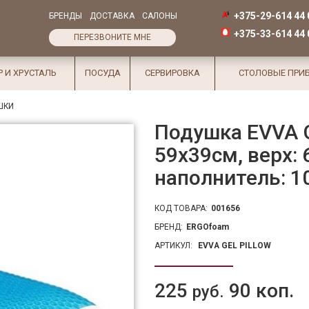
+375-29-614 44 
БРЕНДЫ
ДОСТАВКА
САЛОНЫ
+375-33-614 44 
ПЕРЕЗВОНИТЕ МНЕ
Р И ХРУСТАЛЬ
ПОСУДА
СЕРВИРОВКА
СТОЛОВЫЕ ПРИ
ШКИ
Подушка EVVA G
59x39см, верх: 
наполнитель: 1
КОД ТОВАРА:
001656
БРЕНД:
ERGOfoam
АРТИКУЛ:
EVVA GEL PILLOW
225
90 коп.
руб.