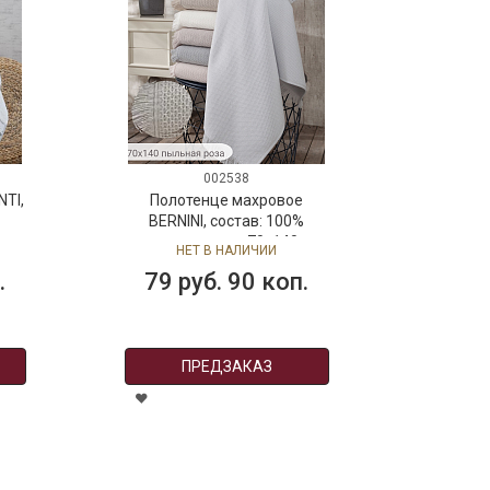
002538
TI,
Полотенце махровое
BERNINI, состав: 100%
т:
хлопок, размер: 70х140 см,
НЕТ В НАЛИЧИИ
цвет: пыльная роза
.
79 руб. 90 коп.
ПРЕДЗАКАЗ