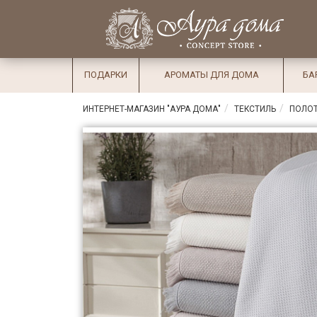
×
Вход
Избранное
Салоны
Доставка
Оплата
ПОДАРКИ
АРОМАТЫ ДЛЯ ДОМА
БА
Подарки
ИНТЕРНЕТ-МАГАЗИН "АУРА ДОМА"
ТЕКСТИЛЬ
ПОЛО
Ароматы
для дома
Бар и
хрусталь
Посуда
Сервировка
Столовые
приборы
Текстиль