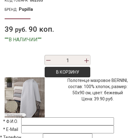
КОД ТОВАРА:
002533
Pupilla
БРЕНД:
39
90 коп.
руб.
"""В НАЛИЧИИ"""
В КОРЗИНУ
Полотенце махровое BERNINI,
состав: 100% хлопок, размер:
50х90 см, цвет: бежевый
Цена:
39.90 руб.
*
Ф.И.О.
*
E-Mail
*
Телефон