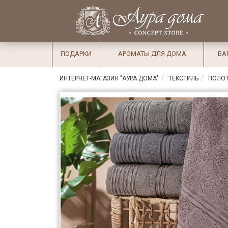
×
Вход
Избранное
Салоны
Доставка
Оплата
ПОДАРКИ
АРОМАТЫ ДЛЯ ДОМА
БА
Подарки
ИНТЕРНЕТ-МАГАЗИН "АУРА ДОМА"
ТЕКСТИЛЬ
ПОЛО
Ароматы
для дома
Бар и
хрусталь
Посуда
Сервировка
Столовые
приборы
Текстиль