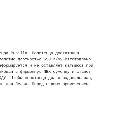
енда Pupilla. Полотенца достаточно
полотно плотностью 550 г/м2 изготовлено
еформируется и не оставляет катышков при
акован в фирменную ПВХ сумочку и станет
ОДУ. Чтобы полотенце долго радовало вас,
ра для белья. Перед первым применением