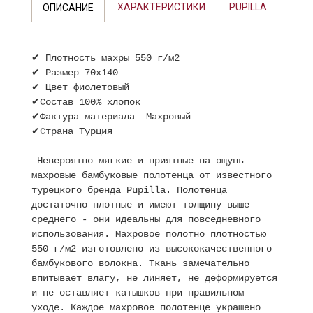
ХАРАКТЕРИСТИКИ
PUPILLA
ОПИСАНИЕ
✔ Плотность махры 550 г/м2
✔ Размер 70х140
✔ Цвет фиолетовый
✔Состав 100% хлопок
✔Фактура материала Махровый
✔Страна Турция
Невероятно мягкие и приятные на ощупь
махровые бамбуковые полотенца от известного
турецкого бренда Pupilla. Полотенца
достаточно плотные и имеют толщину выше
среднего - они идеальны для повседневного
использования. Махровое полотно плотностью
550 г/м2 изготовлено из высококачественного
бамбукового волокна. Ткань замечательно
впитывает влагу, не линяет, не деформируется
и не оставляет катышков при правильном
уходе. Каждое махровое полотенце украшено