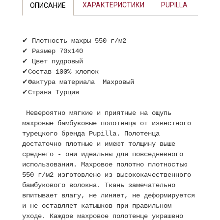
ХАРАКТЕРИСТИКИ
PUPILLA
ОПИСАНИЕ
✔ Плотность махры 550 г/м2
✔ Размер 70х140
✔ Цвет пудровый
✔Состав 100% хлопок
✔Фактура материала Махровый
✔Страна Турция
Невероятно мягкие и приятные на ощупь
махровые бамбуковые полотенца от известного
турецкого бренда Pupilla. Полотенца
достаточно плотные и имеют толщину выше
среднего - они идеальны для повседневного
использования. Махровое полотно плотностью
550 г/м2 изготовлено из высококачественного
бамбукового волокна. Ткань замечательно
впитывает влагу, не линяет, не деформируется
и не оставляет катышков при правильном
уходе. Каждое махровое полотенце украшено