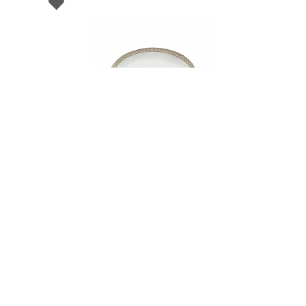
001253
Блюдо овальное фарфоровое PASTA
PRECIOUS, размер: 32х21 см
В НАЛИЧИИ
342 руб. 90 коп.
В КОРЗИНУ