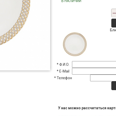
"""В НАЛИЧИИ"""
Блю
*
Ф.И.О.
*
E-Mail
*
Телефон
У нас можно рассчитаться кар