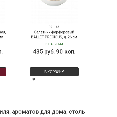
001166
,
Салатник фарфоровый
BALLET PRECIOUS, д. 26 см
ф
PRECI
В НАЛИЧИИ
435 руб. 90 коп.
34
В КОРЗИНУ
иля, ароматов для дома, столь