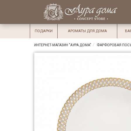
×
Вход
Избранное
Салоны
Доставка
Оплата
ПОДАРКИ
АРОМАТЫ ДЛЯ ДОМА
БА
Подарки
ИНТЕРНЕТ-МАГАЗИН "АУРА ДОМА"
ФАРФОРОВАЯ ПОС
Ароматы
для дома
Бар и
хрусталь
Посуда
Сервировка
Столовые
приборы
Текстиль