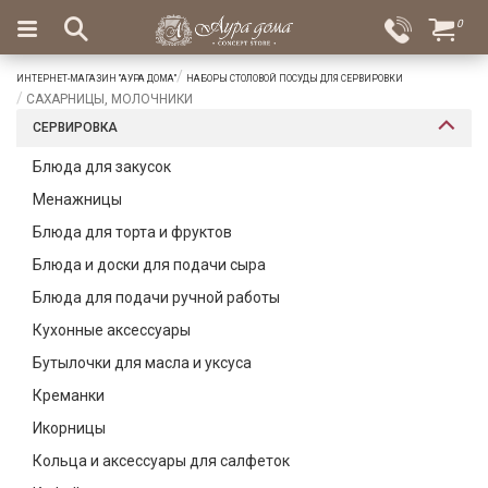
×
0
Вход
Избранное
ИНТЕРНЕТ-МАГАЗИН "АУРА ДОМА"
НАБОРЫ СТОЛОВОЙ ПОСУДЫ ДЛЯ СЕРВИРОВКИ
Салоны
Доставка
Оплата
САХАРНИЦЫ, МОЛОЧНИКИ
СЕРВИРОВКА
Подарки
Блюда для закусок
Ароматы
Менажницы
для
дома
Блюда для торта и фруктов
Блюда и доски для подачи сыра
Бар
и
Блюда для подачи ручной работы
хрусталь
Кухонные аксессуары
Посуда
Бутылочки для масла и уксуса
Креманки
Сервировка
Икорницы
Столовые
Кольца и аксессуары для салфеток
приборы