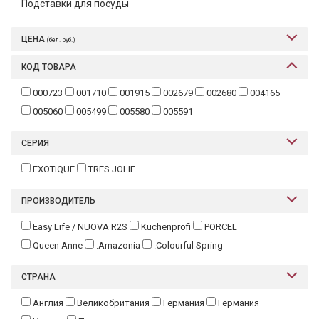
Подставки для посуды
ЦЕНА
(бел. руб.)
КОД ТОВАРА
000723
001710
001915
002679
002680
004165
005060
005499
005580
005591
СЕРИЯ
EXOTIQUE
TRES JOLIE
ПРОИЗВОДИТЕЛЬ
Easy Life / NUOVA R2S
Küchenprofi
PORCEL
Queen Anne
.Amazonia
.Colourful Spring
СТРАНА
Англия
Великобритания
Германия
Германия