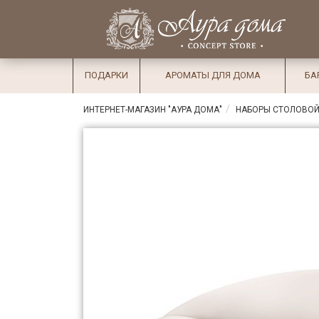
×
Вход
Избранное
Салоны
Доставка
Оплата
ПОДАРКИ
АРОМАТЫ ДЛЯ ДОМА
БА
Подарки
ИНТЕРНЕТ-МАГАЗИН "АУРА ДОМА"
НАБОРЫ СТОЛОВОЙ
Ароматы
для дома
Бар и
хрусталь
Посуда
Сервировка
Столовые
приборы
Текстиль