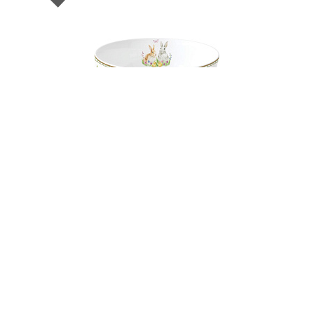
003137
Салатник фарфоровый HAPPY EASTER, д. 15
см
В НАЛИЧИИ
57 руб. 90 коп.
В КОРЗИНУ