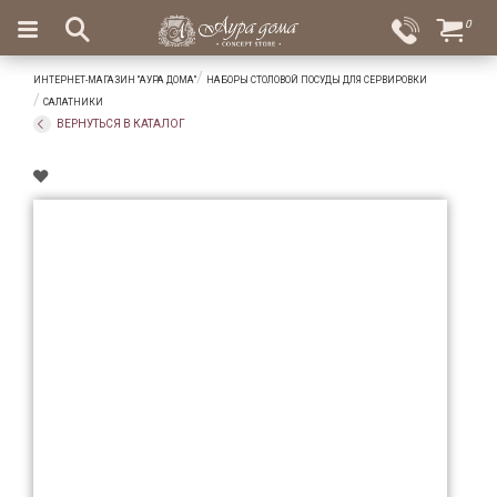
×
0
Вход
Избранное
ИНТЕРНЕТ-МАГАЗИН "АУРА ДОМА"
НАБОРЫ СТОЛОВОЙ ПОСУДЫ ДЛЯ СЕРВИРОВКИ
Салоны
Доставка
Оплата
САЛАТНИКИ
ВЕРНУТЬСЯ В КАТАЛОГ
Подарки
Ароматы
для
дома
Бар
и
хрусталь
Посуда
Сервировка
Столовые
приборы