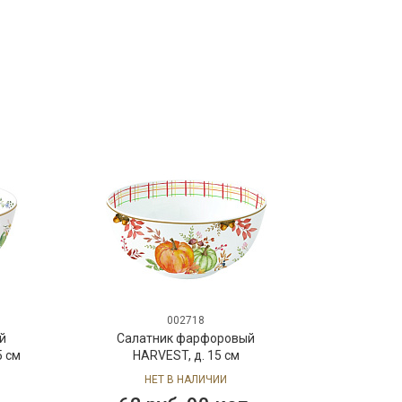
002718
Салатник фарфоровый
Салатни
HARVEST, д. 15 см
WILLIAM M
см в под
НЕТ В НАЛИЧИИ
НЕТ