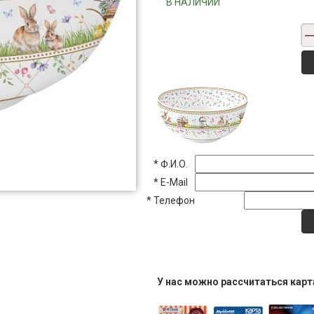
"""В НАЛИЧИИ"""
*
Ф.И.О.
*
E-Mail
*
Телефон
У нас можно рассчитаться кар