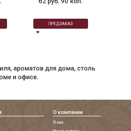
62 руб. 90 коп.
26 ру
ПРЕДЗАКАЗ
ПР
иля, ароматов для дома, столь
оме и офисе.
м
О компании
О нас