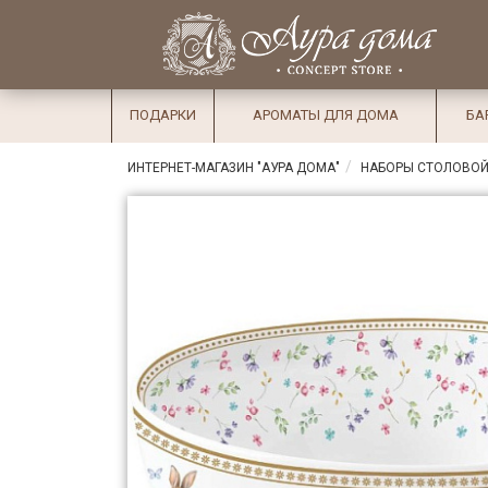
×
Вход
Избранное
Салоны
Доставка
Оплата
ПОДАРКИ
АРОМАТЫ ДЛЯ ДОМА
БА
Подарки
ИНТЕРНЕТ-МАГАЗИН "АУРА ДОМА"
НАБОРЫ СТОЛОВОЙ
Ароматы
для дома
Бар и
хрусталь
Посуда
Сервировка
Столовые
приборы
Текстиль