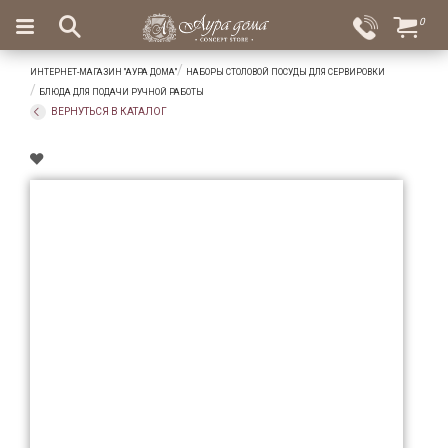
×
0
Вход
Избранное
ИНТЕРНЕТ-МАГАЗИН "АУРА ДОМА"
НАБОРЫ СТОЛОВОЙ ПОСУДЫ ДЛЯ СЕРВИРОВКИ
Салоны
Доставка
Оплата
БЛЮДА ДЛЯ ПОДАЧИ РУЧНОЙ РАБОТЫ
ВЕРНУТЬСЯ В КАТАЛОГ
Подарки
Ароматы
для
дома
Бар
и
хрусталь
Посуда
Сервировка
Столовые
приборы