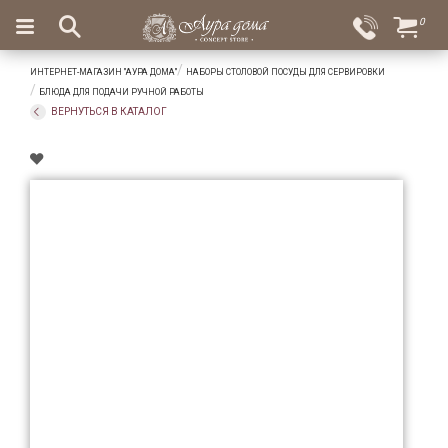
×
0
Вход
Избранное
ИНТЕРНЕТ-МАГАЗИН "АУРА ДОМА"
НАБОРЫ СТОЛОВОЙ ПОСУДЫ ДЛЯ СЕРВИРОВКИ
Салоны
Доставка
Оплата
БЛЮДА ДЛЯ ПОДАЧИ РУЧНОЙ РАБОТЫ
ВЕРНУТЬСЯ В КАТАЛОГ
Подарки
Ароматы
для
дома
Бар
и
хрусталь
Посуда
Сервировка
Столовые
приборы