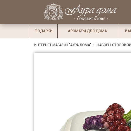
×
Вход
Избранное
Салоны
Доставка
Оплата
ПОДАРКИ
АРОМАТЫ ДЛЯ ДОМА
БА
Подарки
ИНТЕРНЕТ-МАГАЗИН "АУРА ДОМА"
НАБОРЫ СТОЛОВОЙ
Ароматы
для дома
Бар и
хрусталь
Посуда
Сервировка
Столовые
приборы
Текстиль