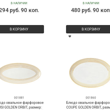
30х21 см
Peonia Black Jasmine, 250
В НАЛИЧИИ
В НАЛИЧИИ
("Пион-Черный жасмин"), 
294 руб. 90 коп.
480 руб. 90 коп
Vranjes
В КОРЗИНУ
В КОРЗИНУ
001881
001860
юдо овальное фарфоровое
Блюдо овальное фарфоро
SI GOLDEN ORBIT, размер:
COUPE GOLDEN ORBIT, раз