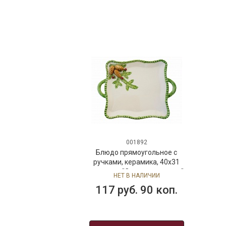
001883
Блюдо круглое
керамическое "Виноград",
д. 29 см, бежевое
НЕТ В НАЛИЧИИ
101 руб. 90 коп.