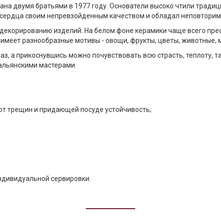
ана двумя братьями в 1977 году. Основатели высоко чтили тради
 сердца своим непревзойденным качеством и обладал неповторим
о декорированию изделий. На белом фоне керамики чаще всего пр
 имеет разнообразные мотивы - овощи, фрукты, цветы, животные, 
лаз, а прикоснувшись можно почувствовать всю страсть, теплоту, 
альянскими мастерами.
от трещин и придающей посуде устойчивость;
ндивидуальной сервировки.