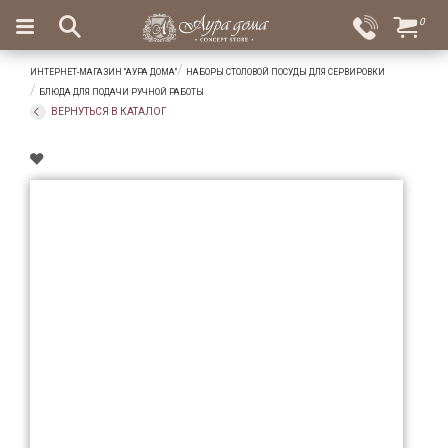
×
0
Вход
Избранное
ИНТЕРНЕТ-МАГАЗИН "АУРА ДОМА"
НАБОРЫ СТОЛОВОЙ ПОСУДЫ ДЛЯ СЕРВИРОВКИ
Салоны
Доставка
Оплата
БЛЮДА ДЛЯ ПОДАЧИ РУЧНОЙ РАБОТЫ
ВЕРНУТЬСЯ В КАТАЛОГ
Подарки
Ароматы
для
дома
Бар
и
хрусталь
Посуда
Сервировка
Столовые
приборы