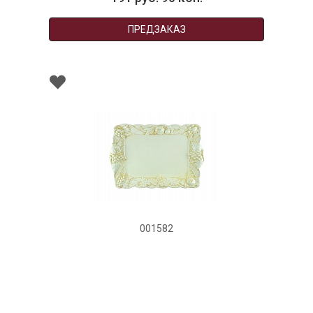
ПРЕДЗАКАЗ
001582
Блюдо прямоугольное керамическое
"Гранат", размер: 47х34 см бежевое
НЕТ В НАЛИЧИИ
157 руб. 90 коп.