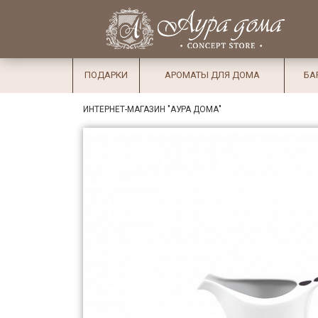
×
Вход
Избранное
Салоны
Доставка
Оплата
ПОДАРКИ
АРОМАТЫ ДЛЯ ДОМА
БА
Подарки
ИНТЕРНЕТ-МАГАЗИН "АУРА ДОМА"
Ароматы
для дома
Бар и
хрусталь
Посуда
Сервировка
Столовые
приборы
Текстиль