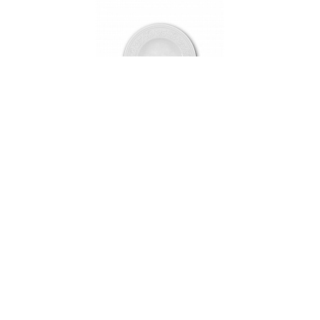
000144
Тарелка суповая фарфоровая, PETALA
SIMPLES ATLAS, д. 22 см
В НАЛИЧИИ
44 руб. 03 коп.
-30% SALE
62.9
В КОРЗИНУ