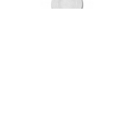
000144
Тарелка суповая фарфоровая, PETALA
SIMPLES ATLAS, д. 22 см
В НАЛИЧИИ
44 руб. 03 коп.
-30% SALE
62.9
В КОРЗИНУ
AuraDoma.BY — первый интернет-магазин
стильной посуды, стекла, текстиля,