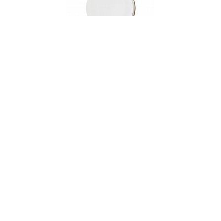
003909
Тарелка десерная, 22 см, фарфор, серия
BALLERINA
В НАЛИЧИИ
101 руб. 90 коп.
В КОРЗИНУ
AuraDoma.BY — первый интернет-магазин
стильной посуды, стекла, текстиля,