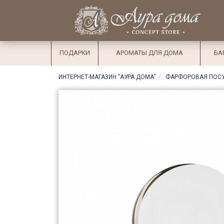
×
Вход
Избранное
Салоны
Доставка
Оплата
ПОДАРКИ
АРОМАТЫ ДЛЯ ДОМА
БА
Подарки
ИНТЕРНЕТ-МАГАЗИН "АУРА ДОМА"
ФАРФОРОВАЯ ПОС
Ароматы
для дома
Бар и
хрусталь
Посуда
Сервировка
Столовые
приборы
Текстиль