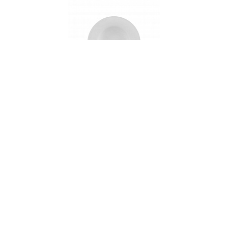
002935
Тарелка суповая фарфоровая BALLET WHITE,
д. 23 см
В НАЛИЧИИ
82 руб. 90 коп.
В КОРЗИНУ