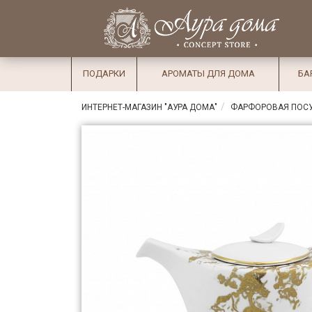
×
Вход
Избранное
Салоны
Доставка
Оплата
ПОДАРКИ
АРОМАТЫ ДЛЯ ДОМА
БА
Подарки
ИНТЕРНЕТ-МАГАЗИН "АУРА ДОМА"
ФАРФОРОВАЯ ПОС
Ароматы
для дома
Бар и
хрусталь
Посуда
Сервировка
Столовые
приборы
Текстиль