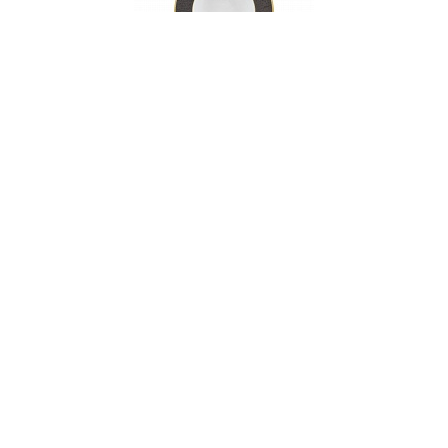
Тарелка суповая, 22 см, фарфор, серия BRASH
НЕТ В НАЛИЧИИ
156 руб. 90 коп.
ПРЕДЗАКАЗ
AuraDoma.BY — первый интернет-магазин
стильной посуды, стекла, текстиля,
ароматов для дома, столь