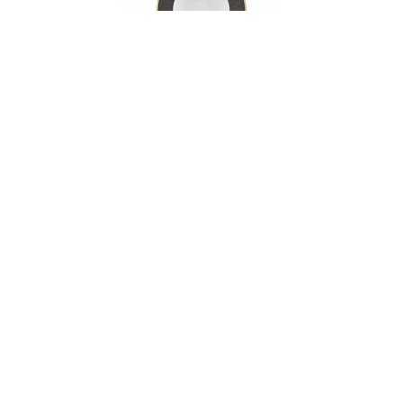
Тарелка суповая, 22 см, фарфор, серия BRASH
НЕТ В НАЛИЧИИ
156 руб. 90 коп.
ПРЕДЗАКАЗ
AuraDoma.BY — первый интернет-магазин
стильной посуды, стекла, текстиля,
ароматов для дома, столь