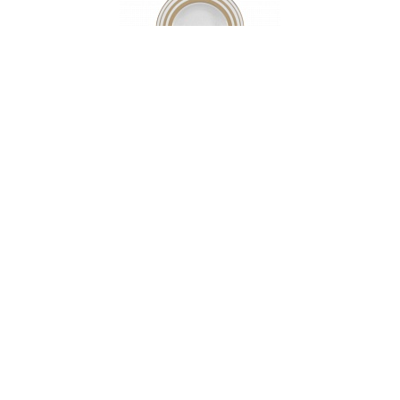
Тарелка суповая, 22 см, фарфор, серия
GOLDEN STRIPES
НЕТ В НАЛИЧИИ
87 руб. 90 коп.
ПРЕДЗАКАЗ
AuraDoma.BY — первый интернет-магазин
стильной посуды, стекла, текстиля,