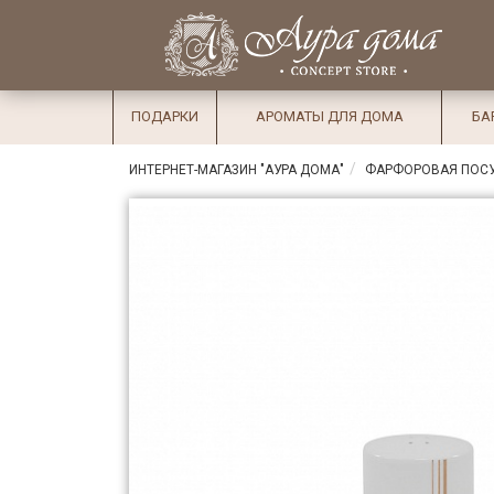
×
Вход
Избранное
Салоны
Доставка
Оплата
ПОДАРКИ
АРОМАТЫ ДЛЯ ДОМА
БА
Подарки
ИНТЕРНЕТ-МАГАЗИН "АУРА ДОМА"
ФАРФОРОВАЯ ПОС
Ароматы
для дома
Бар и
хрусталь
Посуда
Сервировка
Столовые
приборы
Текстиль