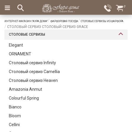
×
0
Вход
Избранное
ИНТЕРНЕТ-МАГАЗИН "АУРА ДОМА"
ФАРФОРОВАЯ ПОСУДА
СТОЛОВЫЕ СЕРВИЗЫ ИЗ ФАРФОРА
Салоны
Доставка
Оплата
СТОЛОВЫЙ СЕРВИЗ СТОЛОВЫЙ СЕРВИЗ GRACE
СТОЛОВЫЕ СЕРВИЗЫ
Подарки
Elegant
Ароматы
ORNAMENT
для
дома
Столовый сервиз Infinity
Столовый сервиз Camellia
Бар
и
Столовый сервиз Heaven
хрусталь
Amazonia Anmut
Посуда
Colourful Spring
Bianco
Сервировка
Bloom
Столовые
Cellini
приборы